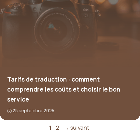
Tarifs de traduction : comment
comprendre les coûts et choisir le bon
service
25 septembre 2025
Page
Page
1
2
→
suivant