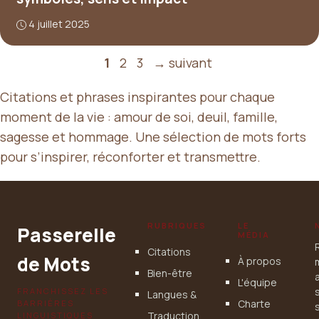
4 juillet 2025
Page
Page
Page
1
2
3
→
suivant
Citations et phrases inspirantes pour chaque
moment de la vie : amour de soi, deuil, famille,
sagesse et hommage. Une sélection de mots forts
pour s’inspirer, réconforter et transmettre.
RUBRIQUES
LE
Passerelle
MÉDIA
Citations
de Mots
À propos
Bien-être
L'équipe
FRANCHISSEZ LES
Langues &
Charte
BARRIÈRES
Traduction
LINGUISTIQUES