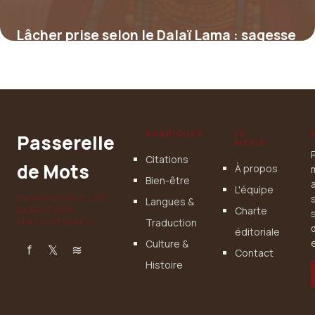
Lâcher prise selon le Dalaï Lama : sagesse
et apaisement pour l’esprit
4 juillet 2025
RUBRIQUES
LE
Passerelle
MÉDIA
Citations
de Mots
À propos
Bien-être
L'équipe
FRANCHISSEZ LES
Langues &
Charte
BARRIÈRES
Traduction
LINGUISTIQUES
éditoriale
Culture &
e
f
𝕏
≋
Contact
Histoire