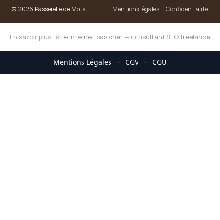
© 2026 Passerelle de Mots
Mentions légales
Confidentialité
En savoir plus :
site internet pas cher
—
consultant SEO freelance
Mentions Légales
·
CGV
·
CGU