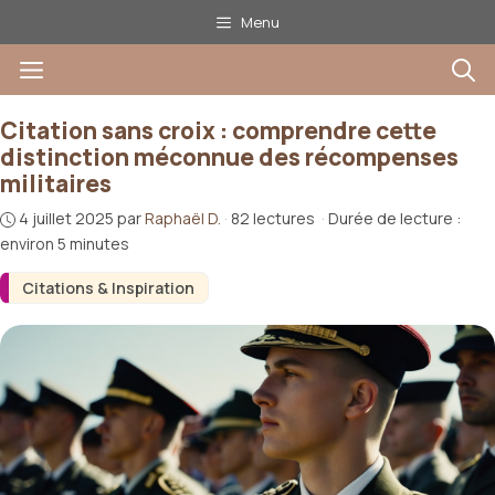
Aller
Menu
au
Menu
contenu
Citation sans croix : comprendre cette
distinction méconnue des récompenses
militaires
4 juillet 2025
par
Raphaël D.
·
82 lectures
·
Durée de lecture :
environ 5 minutes
Citations & Inspiration