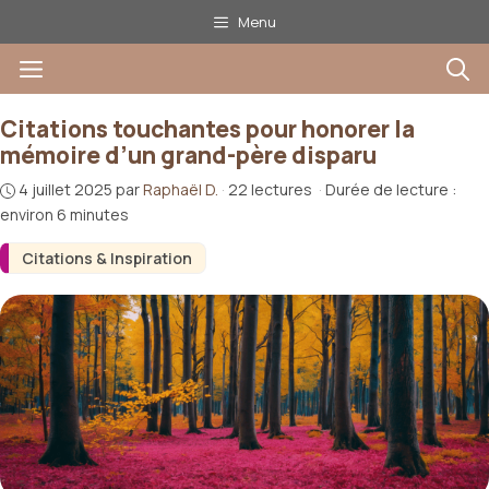
Aller
Menu
au
Menu
contenu
Citations touchantes pour honorer la
mémoire d’un grand-père disparu
4 juillet 2025
par
Raphaël D.
·
22 lectures
·
Durée de lecture :
environ 6 minutes
Citations & Inspiration