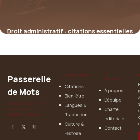
Droit administratif : citations essentielles
et analyse de leur portée
4 juillet 2025
RUBRIQUES
LE
Passerelle
MÉDIA
Citations
de Mots
À propos
Bien-être
L'équipe
FRANCHISSEZ LES
Langues &
Charte
BARRIÈRES
Traduction
LINGUISTIQUES
éditoriale
Culture &
e
f
𝕏
≋
Contact
Histoire