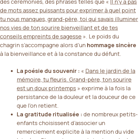
des cérémonies, des phrases telles que «
Il n’y a
pas
de mots assez
puissants pour exprimer à quel point
tu nous manques, grand-père, toi qui savais illuminer
nos vies de ton sourire bienveillant et de tes
conseils empreints de sagesse
». Le poids du
chagrin s’accompagne alors d’un
hommage sincère
à la bienveillance et à la constance du défunt.
La poésie du souvenir :
«
Dans le jardin de la
mémoire, tu fleuris. Grand-père, ton sourire
est un doux printemps
» exprime à la fois la
persistance de la douleur et la douceur de ce
que l’on retient.
La gratitude ritualisée :
de nombreux petits-
enfants choisissent d’associer un
remerciement explicite à la mention du vide