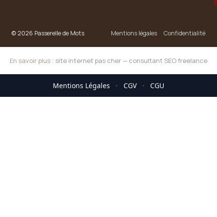
© 2026 Passerelle de Mots
Mentions légales
Confidentialité
En savoir plus :
site internet pas cher
—
consultant SEO freelance
Mentions Légales
·
CGV
·
CGU