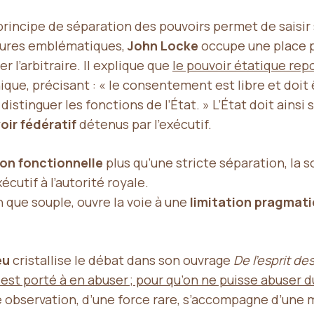
principe de séparation des pouvoirs permet de saisir 
igures emblématiques,
John Locke
occupe une place pa
er l’arbitraire. Il explique que
le pouvoir étatique rep
ique, précisant : « le consentement est libre et doi
stinguer les fonctions de l’État. » L’État doit ainsi 
oir fédératif
détenus par l’exécutif.
ion fonctionnelle
plus qu’une stricte séparation, la 
xécutif à l’autorité royale.
n que souple, ouvre la voie à une
limitation pragmat
eu
cristallise le débat dans son ouvrage
De l’esprit des
t porté à en abuser ; pour qu’on ne puisse abuser du p
 observation, d’une force rare, s’accompagne d’une m