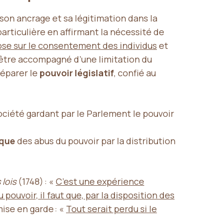
son ancrage et sa légitimation dans la
rticulière en affirmant la nécessité de
ose sur le consentement des individus
et
t être accompagné d’une limitation du
séparer le
pouvoir législatif
, confié au
société gardant par le Parlement le pouvoir
ique
des abus du pouvoir par la distribution
 lois
(1748) : «
C’est une expérience
ouvoir, il faut que, par la disposition des
ise en garde : «
Tout serait perdu si le