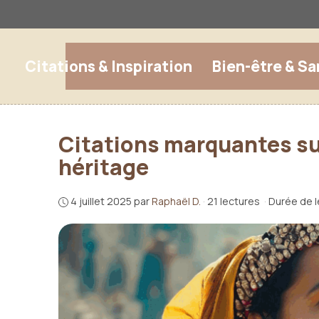
Aller
au
contenu
Citations & Inspiration
Bien-être & Sa
Citations marquantes sur
héritage
4 juillet 2025
par
Raphaël D.
·
21 lectures
·
Durée de l