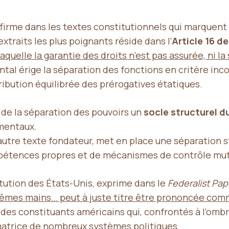
ffirme dans les textes constitutionnels qui marquent 
xtraits les plus poignants réside dans l’
Article 16 d
aquelle la garantie des droits n’est pas assurée, ni l
al érige la séparation des fonctions en critère incon
ribution équilibrée des prérogatives étatiques.
t de la séparation des pouvoirs un
socle structurel d
amentaux.
autre texte fondateur, met en place une séparation s
pétences propres et de mécanismes de contrôle mut
tution des États-Unis, exprime dans le
Federalist Pap
es mêmes mains… peut à juste titre être prononcée comm
 des constituants américains qui, confrontés à l’om
 matrice de nombreux systèmes politiques.