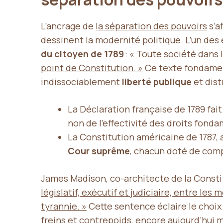
L’ancrage de
la séparation des pouvoirs
s’a
dessinent la modernité politique. L’un des e
du citoyen de 1789
:
« Toute société dans l
point de Constitution. »
Ce texte fondament
indissociablement
liberté publique
et dist
La Déclaration française de 1789 fai
non de l’effectivité des droits fond
La Constitution américaine de 1787, 
Cour suprême
, chacun doté de com
James Madison, co-architecte de la Consti
législatif, exécutif et judiciaire, entre l
tyrannie. »
Cette sentence éclaire le choix
freins et contrepoids, encore aujourd’hui