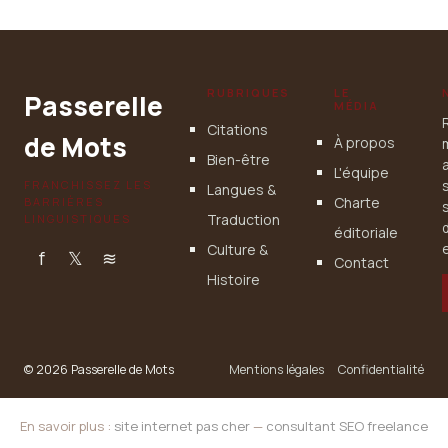
4 juillet 2025
RUBRIQUES
LE
Passerelle
MÉDIA
Citations
de Mots
À propos
Bien-être
L'équipe
FRANCHISSEZ LES
Langues &
Charte
BARRIÈRES
Traduction
LINGUISTIQUES
éditoriale
Culture &
e
f
𝕏
≋
Contact
Histoire
© 2026 Passerelle de Mots
Mentions légales
Confidentialité
En savoir plus :
site internet pas cher
—
consultant SEO freelance