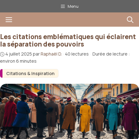
Aller
Menu
au
Menu
contenu
Les citations emblématiques qui éclairent
la séparation des pouvoirs
4 juillet 2025
par
Raphaël D.
·
40 lectures
·
Durée de lecture :
environ 6 minutes
Citations & Inspiration