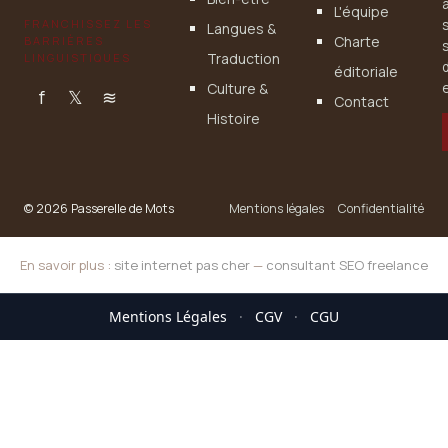
L'équipe
FRANCHISSEZ LES
Langues &
Charte
BARRIÈRES
Traduction
LINGUISTIQUES
éditoriale
Culture &
e
f
𝕏
≋
Contact
Histoire
© 2026 Passerelle de Mots
Mentions légales
Confidentialité
En savoir plus :
site internet pas cher
—
consultant SEO freelance
Mentions Légales
·
CGV
·
CGU