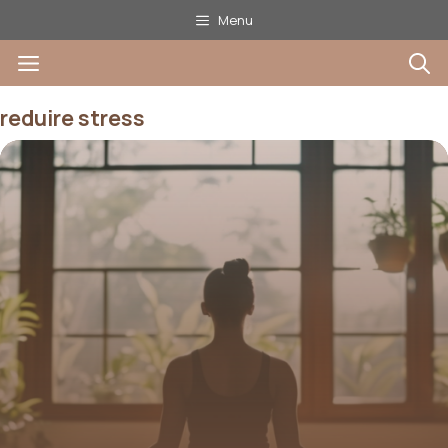
Aller
Menu
au
Menu
contenu
reduire stress