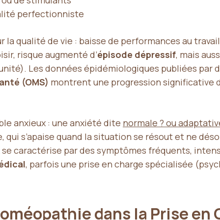
l ou de stimulants
lité perfectionniste
r la qualité de vie : baisse de performances au travai
oisir, risque augmenté d’
épisode dépressif
, mais aus
mmunité). Les données épidémiologiques publiées par
santé (OMS)
montrent une progression significative 
ble anxieux : une anxiété dite
normale ? ou adaptativ
 qui s’apaise quand la situation se résout et ne dés
se caractérise par des symptômes fréquents, intense
édical
, parfois une prise en charge spécialisée (psy
’Homéopathie dans la Prise en