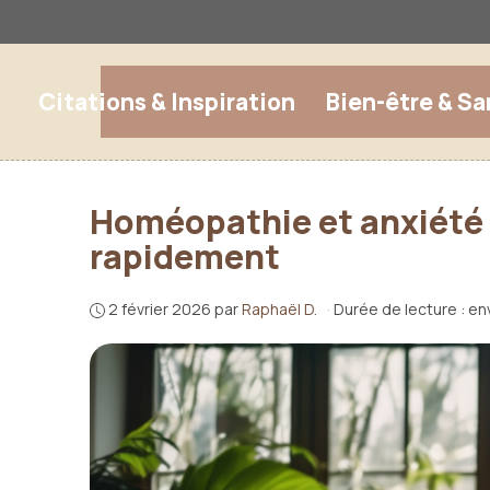
Aller
au
contenu
Citations & Inspiration
Bien-être & Sa
Homéopathie et anxiété :
rapidement
2 février 2026
par
Raphaël D.
·
Durée de lecture : en