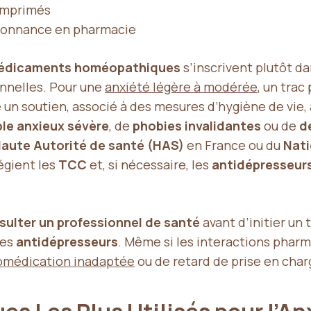
comprimés
rdonnance en pharmacie
édicaments homéopathiques
s’inscrivent plutôt d
onnelles. Pour une
anxiété légère à modérée
, un trac
n soutien, associé à des mesures d’hygiène de vie,
ble anxieux sévère
, de
phobies invalidantes
ou de
d
aute Autorité de santé (HAS)
en France ou du
Nati
légient les
TCC
et, si nécessaire, les
antidépresseurs
sulter un professionnel de santé
avant d’initier un
des
antidépresseurs
. Même si les interactions pharm
omédication inadaptée
ou de retard de prise en char