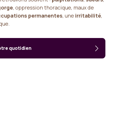
gorge
, oppression thoracique, maux de
ccupations permanentes
, une
irritabilité
,
ique.
otre quotidien