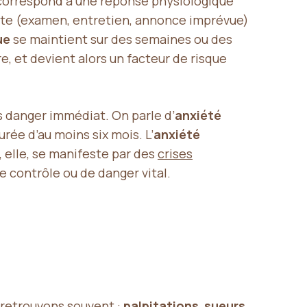
orrespond à une réponse physiologique
ourte (examen, entretien, annonce imprévue)
ue
se maintient sur des semaines ou des
e, et devient alors un facteur de risque
ns danger immédiat. On parle d’
anxiété
rée d’au moins six mois. L’
anxiété
, elle, se manifeste par des
crises
e contrôle ou de danger vital.
s retrouvons souvent :
palpitations
,
sueurs
,