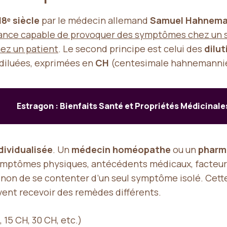
18ᵉ siècle
par le médecin allemand
Samuel Hahnem
nce capable de provoquer des symptômes chez un suje
ez un patient
. Le second principe est celui des
dilu
 diluées, exprimées en
CH
(centesimale hahnemanni
Estragon : Bienfaits Santé et Propriétés Médicinale
dividualisée
. Un
médecin homéopathe
ou un
pharma
ptômes physiques, antécédents médicaux, facteurs d
 non de se contenter d’un seul symptôme isolé. Cett
vent recevoir des remèdes différents.
 15 CH, 30 CH, etc.)