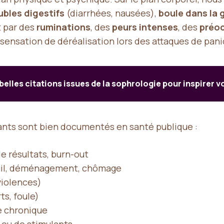
ubles digestifs
(diarrhées, nausées),
boule dans la 
t par des
ruminations
, des
peurs intenses
, des
préo
 sensation de déréalisation lors des attaques de pan
 belles citations issues de la sophrologie pour inspirer v
ants sont bien documentés en santé publique :
de résultats, burn-out
euil, déménagement, chômage
violences)
ts, foule)
e chronique