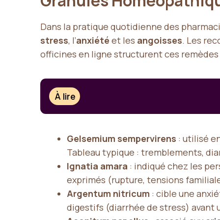
Granules Homéopathique
Dans la pratique quotidienne des pharmaci
stress
, l’
anxiété
et les
angoisses
. Les re
officines en ligne structurent ces remèdes
À lire
Gelsemium sempervirens
: utilisé 
Tableau typique : tremblements, diar
Ignatia amara
: indiqué chez les per
exprimés (rupture, tensions familial
Argentum nitricum
: cible une anxié
digestifs (diarrhée de stress) avan