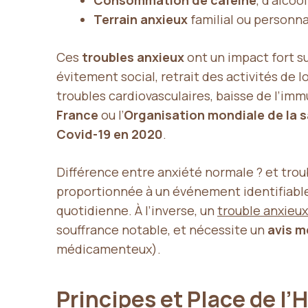
Consommation de caféine
, d’alcoo
Terrain anxieux
familial ou personna
Ces
troubles anxieux
ont un impact fort su
évitement social, retrait des activités de l
troubles cardiovasculaires, baisse de l’i
France
ou l’
Organisation mondiale de la 
Covid-19 en 2020
.
Différence entre anxiété normale ? et trou
proportionnée à un événement identifiable,
quotidienne. À l’inverse, un
trouble anxieux
souffrance notable, et nécessite un
avis m
médicamenteux).
Principes et Place de l