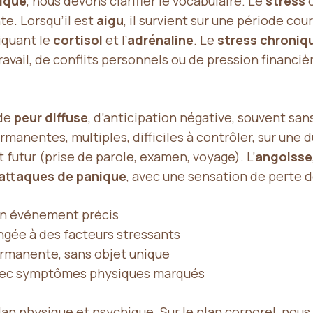
ique
, nous devons clarifier le vocabulaire. Le
stress
c
te. Lorsqu’il est
aigu
, il survient sur une période c
iquant le
cortisol
et l’
adrénaline
. Le
stress chroniq
ail, de conflits personnels ou de pression financièr
 de
peur diffuse
, d’anticipation négative, souvent sa
anentes, multiples, difficiles à contrôler, sur une du
futur (prise de parole, examen, voyage). L’
angoisse
attaques de panique
, avec une sensation de perte d
un événement précis
ngée à des facteurs stressants
ermanente, sans objet unique
avec symptômes physiques marqués
 plan physique et psychique. Sur le plan corporel, nou