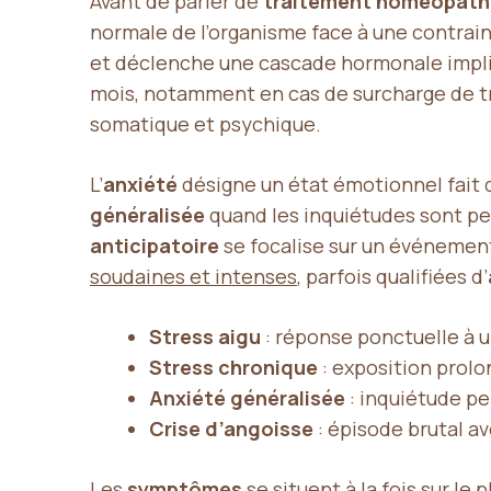
Avant de parler de
traitement homéopath
normale de l’organisme face à une contrain
et déclenche une cascade hormonale impl
mois, notamment en cas de surcharge de trav
somatique et psychique.
L’
anxiété
désigne un état émotionnel fait
généralisée
quand les inquiétudes sont perm
anticipatoire
se focalise sur un événement 
soudaines et intenses
, parfois qualifiées d’
Stress aigu
: réponse ponctuelle à 
Stress chronique
: exposition prolo
Anxiété généralisée
: inquiétude p
Crise d’angoisse
: épisode brutal 
Les
symptômes
se situent à la fois sur le