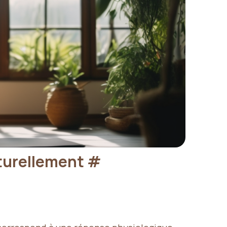
aturellement
#