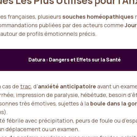
s Les Plus Utilisés pour l’An
es françaises, plusieurs
souches homéopathiques
r
commandations publiées par des acteurs comme
Jour
 autour de profils émotionnels précis.
Datura : Dangers et Effets sur la Santé
en cas de
trac
, d’
anxiété anticipatoire
avant un examen
rhée, impression de paralysie, hébétude, besoin d’êt
sonnes très émotives, sujettes à la
boule dans la go
es).
té fébrile avec précipitation, peurs de foule ou d’es
t un déplacement ou un examen.