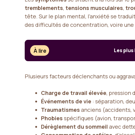
tremblements
,
tensions musculaires
,
tro
tête. Sur le plan mental, l’anxiété se tradui
des difficultés de concentration, voire une
À lire
Les plus
Plusieurs facteurs déclenchants ou aggrav
Charge de travail élevée
, pression 
Événements de vie
: séparation, d
Traumatismes
anciens (accidents, 
Phobies
spécifiques (avion, transpor
Dérèglement du sommeil
avec dett