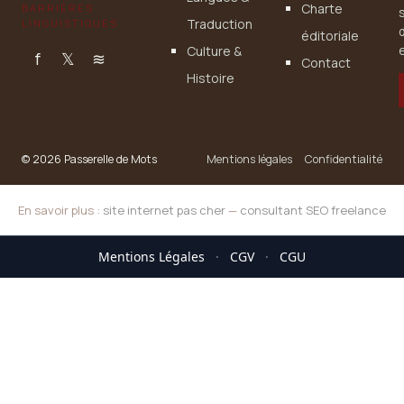
Charte
BARRIÈRES
Traduction
LINGUISTIQUES
éditoriale
Culture &
e
f
𝕏
≋
Contact
Histoire
© 2026 Passerelle de Mots
Mentions légales
Confidentialité
En savoir plus :
site internet pas cher
—
consultant SEO freelance
Mentions Légales
·
CGV
·
CGU