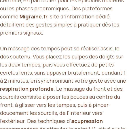
centrale, en particulier pour les épisodes modérés
ou les phases prodromiques. Des plateformes
comme
Migraine.fr
, site d’information dédié,
détaillent des gestes simples à pratiquer dès les
premiers signaux.
Un
massage des tempes
peut se réaliser assis, le
dos soutenu. Vous placez les pulpes des doigts sur
les deux tempes, puis vous effectuez de petits
cercles lents, sans appuyer brutalement, pendant
1
à 2 minutes
, en synchronisant votre geste avec une
respiration profonde
. Le
massage du front et des
sourcils
consiste à poser les pouces au centre du
front, à glisser vers les tempes, puis à pincer
doucement les sourcils, de l’intérieur vers
l’extérieur. Des techniques d’
acupression
recommandent de stimuler le point LI4, situé sur la