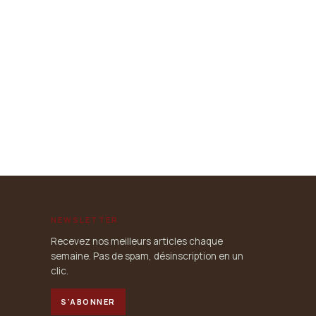
NEWSLETTER
Recevez nos meilleurs articles chaque
semaine. Pas de spam, désinscription en un
clic.
S'ABONNER