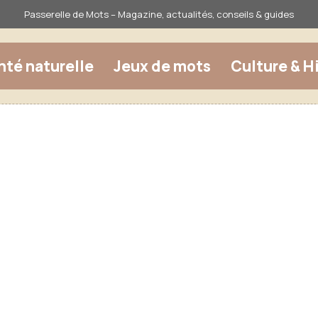
Passerelle de Mots – Magazine, actualités, conseils & guides
nté naturelle
Jeux de mots
Culture & H