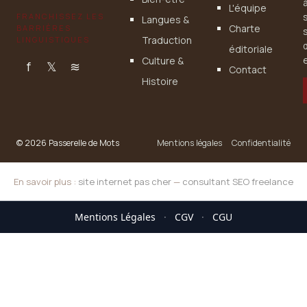
L'équipe
FRANCHISSEZ LES
Langues &
Charte
BARRIÈRES
Traduction
LINGUISTIQUES
éditoriale
Culture &
e
f
𝕏
≋
Contact
Histoire
© 2026 Passerelle de Mots
Mentions légales
Confidentialité
En savoir plus :
site internet pas cher
—
consultant SEO freelance
Mentions Légales
·
CGV
·
CGU