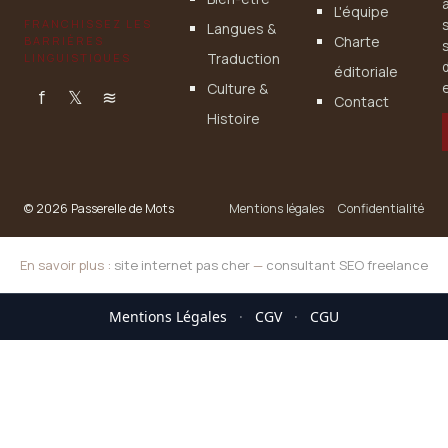
L'équipe
FRANCHISSEZ LES
Langues &
Charte
BARRIÈRES
Traduction
LINGUISTIQUES
éditoriale
Culture &
e
f
𝕏
≋
Contact
Histoire
© 2026 Passerelle de Mots
Mentions légales
Confidentialité
En savoir plus :
site internet pas cher
—
consultant SEO freelance
Mentions Légales
·
CGV
·
CGU