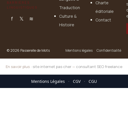
Charte
BARRIÈRES
Traduction
LINGUISTIQUES
éditoriale
Culture &
e
f
𝕏
≋
Contact
Histoire
© 2026 Passerelle de Mots
Mentions légales
Confidentialité
En savoir plus :
site internet pas cher
—
consultant SEO freelance
Mentions Légales
·
CGV
·
CGU