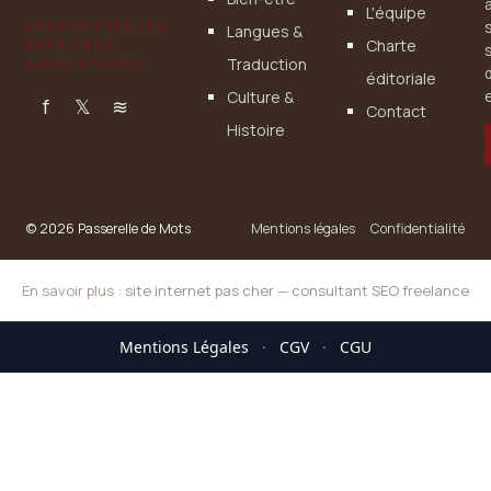
L'équipe
FRANCHISSEZ LES
Langues &
Charte
BARRIÈRES
Traduction
LINGUISTIQUES
éditoriale
Culture &
e
f
𝕏
≋
Contact
Histoire
© 2026 Passerelle de Mots
Mentions légales
Confidentialité
En savoir plus :
site internet pas cher
—
consultant SEO freelance
Mentions Légales
·
CGV
·
CGU