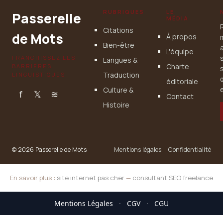
RUBRIQUES
LE
Passerelle
MÉDIA
Citations
de Mots
À propos
Bien-être
L'équipe
FRANCHISSEZ LES
Langues &
Charte
BARRIÈRES
Traduction
LINGUISTIQUES
éditoriale
Culture &
e
f
𝕏
≋
Contact
Histoire
© 2026 Passerelle de Mots
Mentions légales
Confidentialité
En savoir plus :
site internet pas cher
—
consultant SEO freelance
Mentions Légales
·
CGV
·
CGU