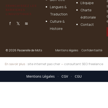
L'équipe
FRANCHISSEZ LES
Langues &
Charte
BARRIÈRES
Traduction
LINGUISTIQUES
éditoriale
Culture &
e
f
𝕏
≋
Contact
Histoire
© 2026 Passerelle de Mots
Mentions légales
Confidentialité
En savoir plus :
site internet pas cher
—
consultant SEO freelance
Mentions Légales
·
CGV
·
CGU